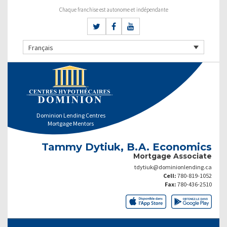
Chaque franchise est autonome et indépendante
Français
Dominion Lending Centres
Mortgage Mentors
Tammy Dytiuk, B.A. Economics
Mortgage Associate
tdytiuk@dominionlending.ca
Cell:
780-819-1052
Fax:
780-436-2510