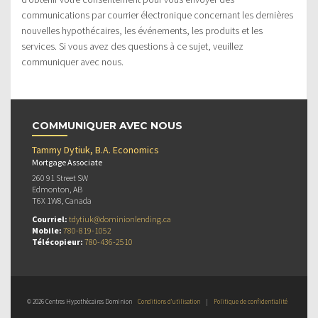
communications par courrier électronique concernant les dernières
nouvelles hypothécaires, les événements, les produits et les
services. Si vous avez des questions à ce sujet, veuillez
communiquer avec nous.
COMMUNIQUER AVEC NOUS
Tammy Dytiuk, B.A. Economics
Mortgage Associate
260 91 Street SW
Edmonton, AB
T6X 1W8, Canada
Courriel:
tdytiuk@dominionlending.ca
Mobile:
780-819-1052
Télécopieur:
780-436-2510
© 2026 Centres Hypothécaires Dominion
Conditions d’utilisation
|
Politique de confidentialité