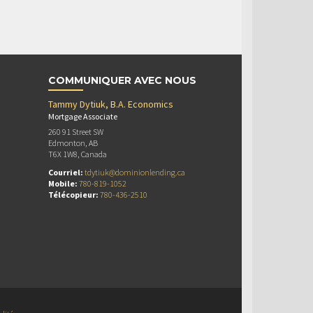
COMMUNIQUER AVEC NOUS
Tammy Dytiuk, B.A. Economics
Mortgage Associate
260 91 Street SW
Edmonton, AB
T6X 1W8, Canada
Courriel:
tdytiuk@dominionlending.ca
Mobile:
780-819-1052
Télécopieur:
780-436-2510