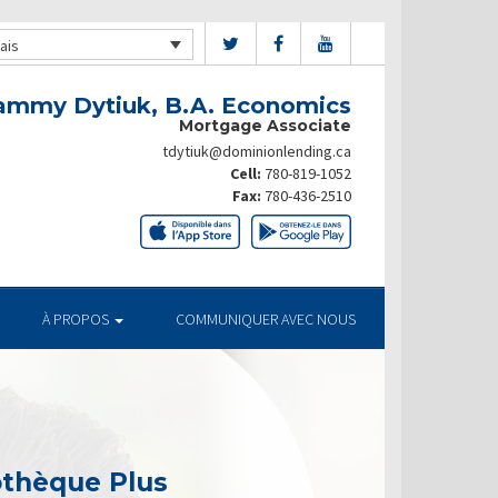
ais
ammy Dytiuk, B.A. Economics
Mortgage Associate
tdytiuk@dominionlending.ca
Cell:
780-819-1052
Fax:
780-436-2510
À PROPOS
COMMUNIQUER AVEC NOUS
othèque Plus