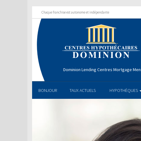
Chaque franchise est autonome et indépendante
Dominion Lending Centres Mortgage Men
BONJOUR
TAUX ACTUELS
HYPOTHÈQUES