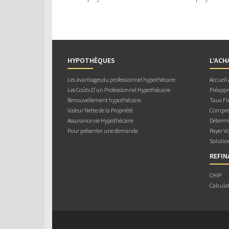
HYPOTHÈQUES
L’ACH
Les avantages du professionnel hypothécaire
Accueil
Les Coûts D’un Professionnel Hypothécaire
Préappr
Renouvellement hypothécaire
Taux Fix
Valeur Nette de la Propriété
Compren
Assurance vie Hypothécaire
Détermi
Pour présenter une demande
Payer V
Solutio
REFI
CHIP
Calcula