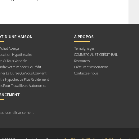
AT D’UNE MAISON
À PROPOS
 Achat Aperçu
Témoignages
obation Hypothécaire
COMMERCIAL ET CRÉDIT-BAIL
e Vs Taux Variable
Ressources
dre Votre Rapport De Crédit
Prêteurs et associations
ner La Durée Qui Vous Convient
Contactez-nous
otre Hypothèque Plus Rapidement
ns Pour Travailleurs Autonomes
NANCEMENT
teurs de refinancement