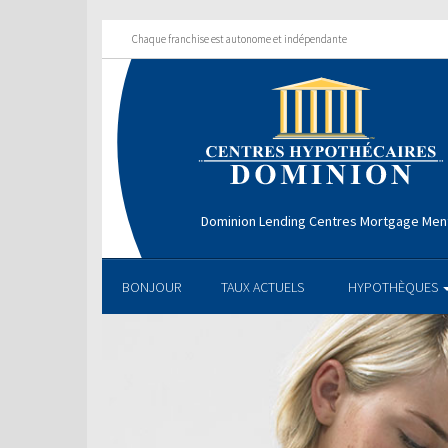
Chaque franchise est autonome et indépendante
Dominion Lending Centres Mortgage Men
BONJOUR
TAUX ACTUELS
HYPOTHÈQUES