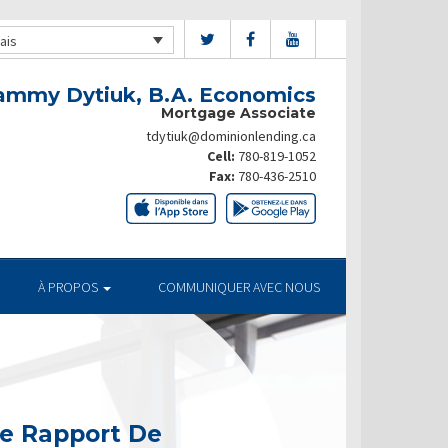
ais
ammy Dytiuk, B.A. Economics
Mortgage Associate
tdytiuk@dominionlending.ca
Cell:
780-819-1052
Fax:
780-436-2510
À PROPOS
COMMUNIQUER AVEC NOUS
e Rapport De