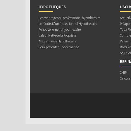
HYPOTHÈQUES
L’ACH
Les avantages du professionnel hypothécaire
Accueil
Les Coûts D’un Professionnel Hypothécaire
Préappr
Renouvellement hypothécaire
Taux Fix
Valeur Nette de la Propriété
Compren
Assurance vie Hypothécaire
Détermi
Pour présenter une demande
Payer V
Solutio
REFI
CHIP
Calcula