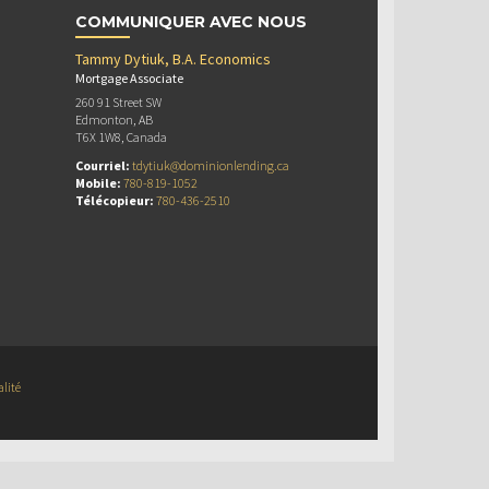
COMMUNIQUER AVEC NOUS
Tammy Dytiuk, B.A. Economics
Mortgage Associate
260 91 Street SW
Edmonton, AB
T6X 1W8, Canada
Courriel:
tdytiuk@dominionlending.ca
Mobile:
780-819-1052
Télécopieur:
780-436-2510
alité