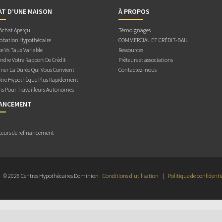
AT D’UNE MAISON
À PROPOS
 Achat Aperçu
Témoignages
obation Hypothécaire
COMMERCIAL ET CRÉDIT-BAIL
e Vs Taux Variable
Ressources
dre Votre Rapport De Crédit
Prêteurs et associations
ner La Durée Qui Vous Convient
Contactez-nous
otre Hypothèque Plus Rapidement
ns Pour Travailleurs Autonomes
NANCEMENT
teurs de refinancement
© 2026 Centres Hypothécaires Dominion
Conditions d’utilisation
|
Politique de confidenti