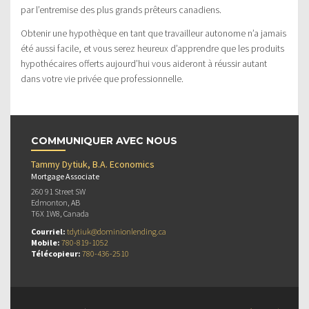
par l’entremise des plus grands prêteurs canadiens.
Obtenir une hypothèque en tant que travailleur autonome n’a jamais
été aussi facile, et vous serez heureux d’apprendre que les produits
hypothécaires offerts aujourd’hui vous aideront à réussir autant
dans votre vie privée que professionnelle.
COMMUNIQUER AVEC NOUS
Tammy Dytiuk, B.A. Economics
Mortgage Associate
260 91 Street SW
Edmonton, AB
T6X 1W8, Canada
Courriel:
tdytiuk@dominionlending.ca
Mobile:
780-819-1052
Télécopieur:
780-436-2510