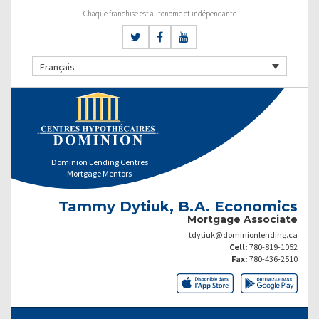
Chaque franchise est autonome et indépendante
Français
Dominion Lending Centres
Mortgage Mentors
Tammy Dytiuk, B.A. Economics
Mortgage Associate
tdytiuk@dominionlending.ca
Cell:
780-819-1052
Fax:
780-436-2510