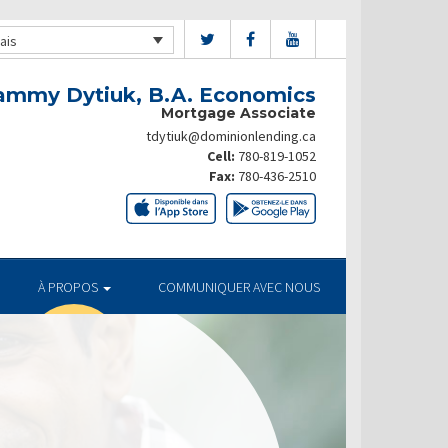
ais
ammy Dytiuk, B.A. Economics
Mortgage Associate
tdytiuk@dominionlending.ca
Cell:
780-819-1052
Fax:
780-436-2510
À PROPOS
COMMUNIQUER AVEC NOUS