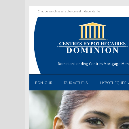
Chaque franchise est autonome et indépendante
Dominion Lending Centres Mortgage Men
BONJOUR
TAUX ACTUELS
HYPOTHÈQUES