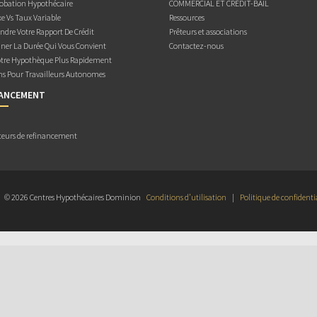
obation Hypothécaire
COMMERCIAL ET CRÉDIT-BAIL
e Vs Taux Variable
Ressources
dre Votre Rapport De Crédit
Prêteurs et associations
ner La Durée Qui Vous Convient
Contactez-nous
otre Hypothèque Plus Rapidement
ns Pour Travailleurs Autonomes
NANCEMENT
teurs de refinancement
© 2026 Centres Hypothécaires Dominion
Conditions d’utilisation
|
Politique de confidenti