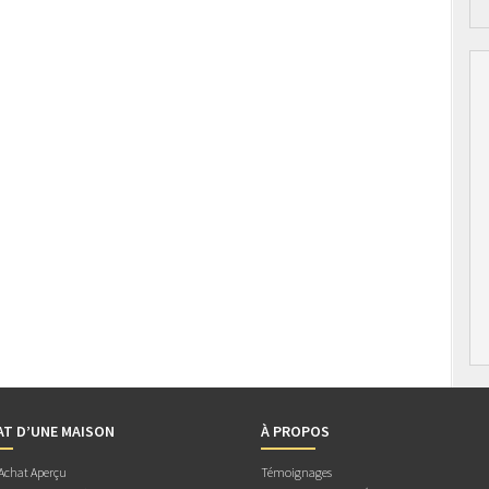
AT D’UNE MAISON
À PROPOS
 Achat Aperçu
Témoignages