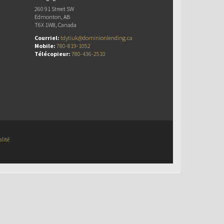
260 91 Street SW
Edmonton, AB
T6X 1W8, Canada
Courriel:
tdytiuk@dominionlending.ca
Mobile:
780-819-1052
Télécopieur:
780-436-2510
alité