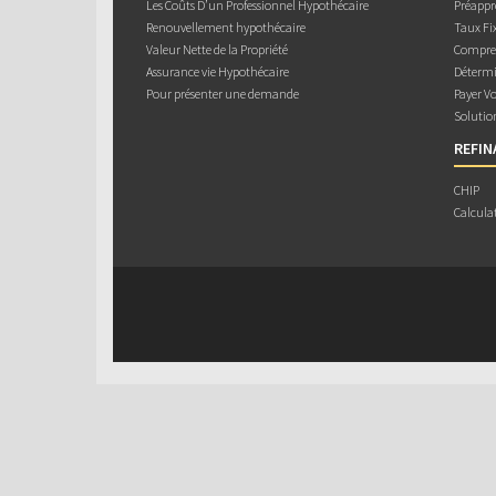
Les Coûts D’un Professionnel Hypothécaire
Préappr
Renouvellement hypothécaire
Taux Fix
Valeur Nette de la Propriété
Compren
Assurance vie Hypothécaire
Détermi
Pour présenter une demande
Payer V
Solutio
REFI
CHIP
Calcula