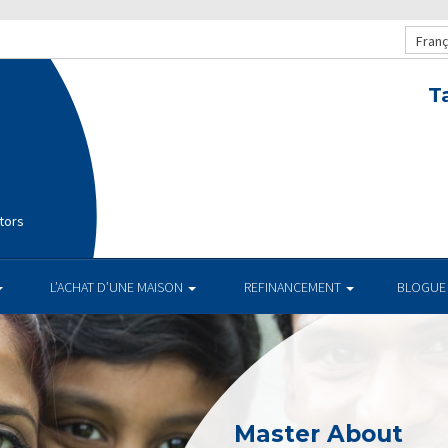
Franç
T
tors
L’ACHAT D’UNE MAISON
REFINANCEMENT
BLOGUE
Master About