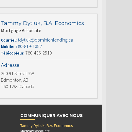
Tammy Dytiuk, B.A. Economics
Mortgage Associate
tdytiuk@dominionlending.ca
Courriel:
780-819-1052
Mobile:
780-436-2510
Télécopieur:
Adresse
260 91 Street SW
Edmonton, AB
T6X 1W8, Canada
COMMUNIQUER AVEC NOUS
Tammy Dytiuk, B.A. Economics
Mortgage Associate